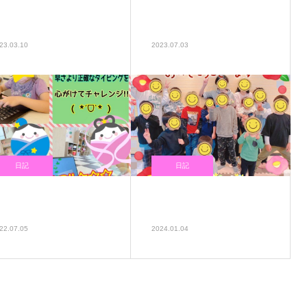
カレンダー作りは大得意な
避難訓練と駄菓子屋さんの
んです♪( ´▽｀)
日(*^◯^*)
23.03.10
2023.07.03
日記
日記
目指せ！！星3つ🌟🌟🌟
🎍2024年🎍あけましておめ
でとうございます✨✨
22.07.05
2024.01.04