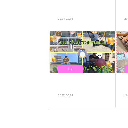
コグトレ棒を使ってトレー
ニング😃
2024.02.06
20
日記
熱中症対策も万全です✌︎
(‘ω’✌︎ )
2022.06.29
20