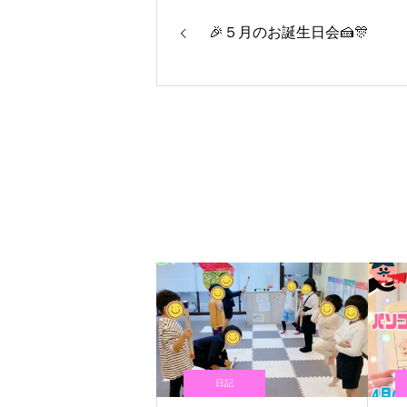
🎉５月のお誕生日会🍰🎊
日記