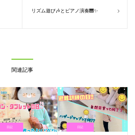
リズム遊び🎶とピアノ演奏🎹✨
関連記事
日記
日記