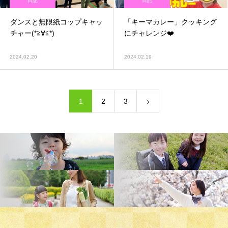
日記
日記
ダンスと無限紙コップキャッ
「キーマカレー」クッキング
チャー(*≧∀≦*)
にチャレンジ❤️
2024.02.20
2024.02.19
1
2
3