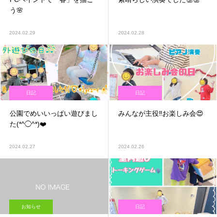
う🌸
2024.02.29
2024.02.28
日記
日記
公園でめいいっぱい遊びまし
みんなが主役‼️お楽しみ会😍
た(*^◯^*)❤️
2024.02.27
2024.02.26
お知らせ
日記