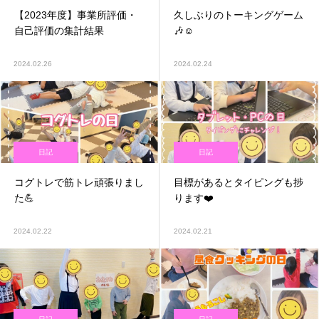
【2023年度】事業所評価・
久しぶりのトーキングゲーム
自己評価の集計結果
🎶☺️
2024.02.26
2024.02.24
日記
日記
コグトレで筋トレ頑張りまし
目標があるとタイピングも捗
た💪
ります❤️
2024.02.22
2024.02.21