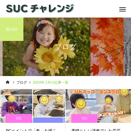
BLOG
ブログ
ブログ
2024年 2月の記事一覧
日記
日記
PCペイントで「春」を描こ
素晴らしい演奏でした👏👏