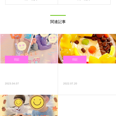
関連記事
日記
日記
「言葉」について考えよう♬
『初めての』本格的なパフェ
😄✨
作り( ´∀｀)
2023.04.07
2022.07.20