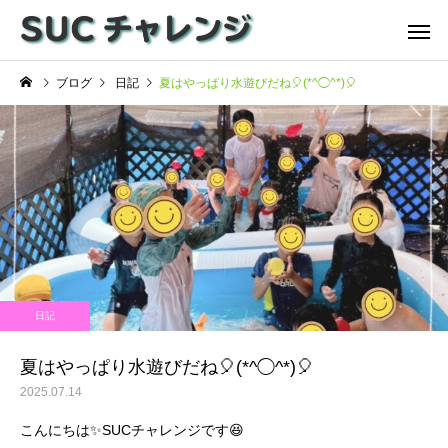
ブログ
日記
夏はやっぱり水遊びだね🎈(*^◯^*)🎈
日記
夏はやっぱり水遊びだね🎈(*^◯^*)🎈
2025.07.14
こんにちは✨SUCチャレンジです😆