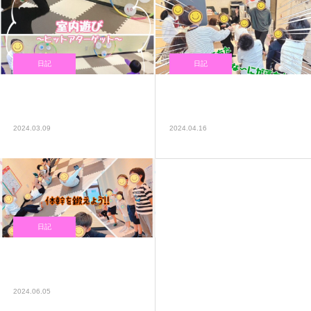
日記
日記
新しい室内遊び「ヒットアタ
楽しく正しく身体を動かそう
ーゲット」🤩
٩(๑´3｀๑)۶
2024.03.09
2024.04.16
日記
筋トレを頑張って体幹を強く
しよう💪
2024.06.05