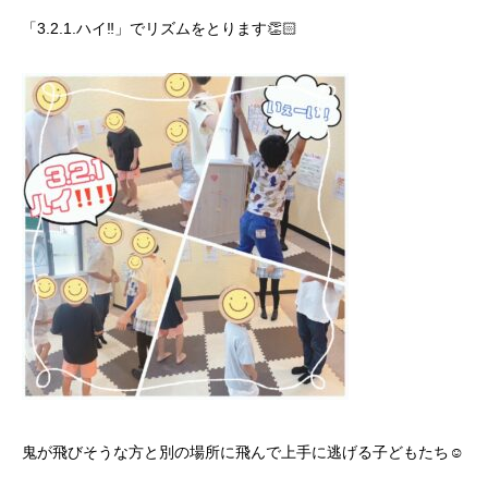
「
3.2.1.
ハイ
‼️
」でリズムをとります
👏🏻
鬼が飛びそうな方と別の場所に飛んで上手に逃げる子どもたち
☺️