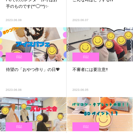
手のものです(*^◯^*)✨
2023.06.08
2023.06.07
日記
日記
待望の「おやつ作り」の日💖
不審者には要注意‼️
2023.06.06
2023.06.05
日記
日記