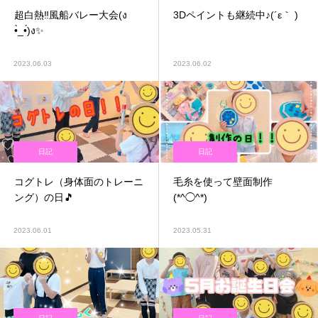
超白熱‼️風船バレー大会(ง
3Dペイントも継続中♪(´ε｀ )
•̀_•́)ง✨
2023.06.03
2023.06.02
日記
日記
コグトレ（身体面のトレーニ
毛糸を使って壁面制作
ング）の日🎵
(*^◯^*)
2023.06.01
2023.05.31