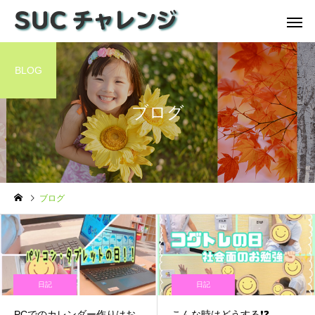
BLOG
ブログ
ブログ
日記
日記
PCでのカレンダー作りはお
こんな時はどうする❗️❓