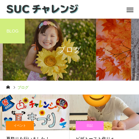
BLOG
ブログ
ブログ
イベント
日記
夏祭りを行いました！
ピザトースト作り♬