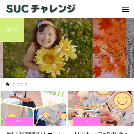
BLOG
ブログ
ブログ
日記
日記
身体面の認知機能トレーニン
オリジナルパフェ作りにチャ