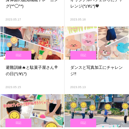
グ(*^◯^*)
レンジ(*≧∀≦*)💖
2023.05.17
2023.05.16
日記
日記
避難訓練🔥と駄菓子屋さん🍭
ダンスと写真加工にチャレン
の日(*≧∀≦*)
ジ‼️
2023.05.15
2023.05.13
日記
日記