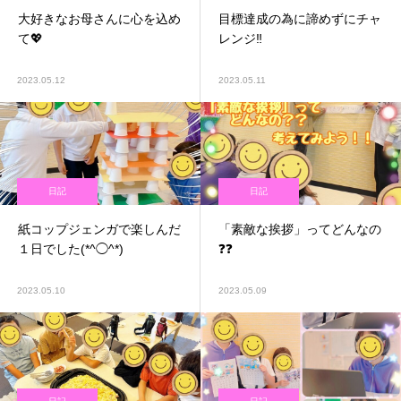
大好きなお母さんに心を込め
目標達成の為に諦めずにチャ
て💖
レンジ‼️
2023.05.12
2023.05.11
日記
日記
紙コップジェンガで楽しんだ
「素敵な挨拶」ってどんなの
１日でした(*^◯^*)
❓❓
2023.05.10
2023.05.09